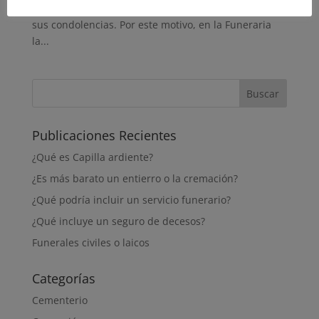
situación y se sienten perdidos a la hora de expresar
sus condolencias. Por este motivo, en la Funeraria
la...
Publicaciones Recientes
¿Qué es Capilla ardiente?
¿Es más barato un entierro o la cremación?
¿Qué podría incluir un servicio funerario?
¿Qué incluye un seguro de decesos?
Funerales civiles o laicos
Categorías
Cementerio