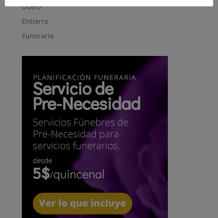
Duelo
Entierro
Funeraria