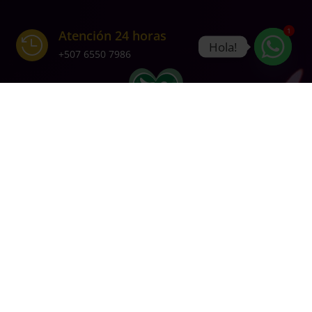
1
Atención 24 horas

Hola!
+507
6550 7986
Otros Servicios
Eliminación de autopsias
Trámites nacionales e internacionales
Venta de Ataúd y Urnas
Morgue privada a costos accesibles
Ubicación en Panamá
Panamá, Ave. de los Mártires, 4 de Julio. Frente al Museo de